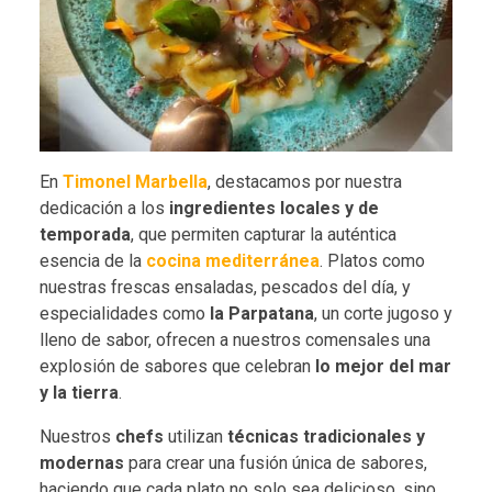
En
Timonel Marbella
, destacamos por nuestra
dedicación a los
ingredientes locales y de
temporada
, que permiten capturar la auténtica
esencia de la
cocina mediterránea
. Platos como
nuestras frescas ensaladas, pescados del día, y
especialidades como
la Parpatana
, un corte jugoso y
lleno de sabor, ofrecen a nuestros comensales una
explosión de sabores que celebran
lo mejor del mar
y la tierra
.
Nuestros
chefs
utilizan
técnicas tradicionales y
modernas
para crear una fusión única de sabores,
haciendo que cada plato no solo sea delicioso, sino