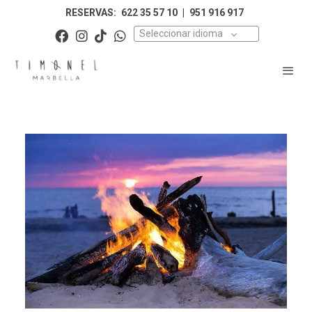
RESERVAS:
622 35 57 10
|
951 916 917
Seleccionar idioma