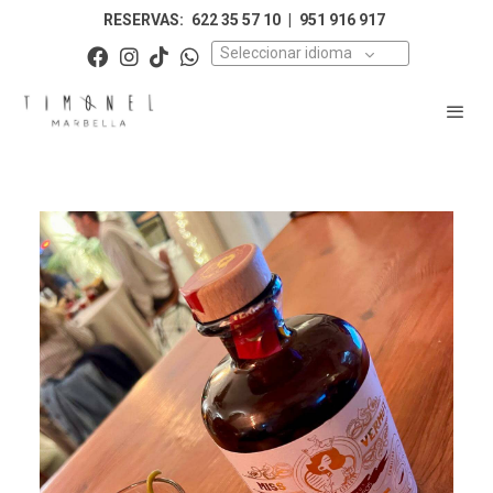
RESERVAS:
622 35 57 10
|
951 916 917
Seleccionar idioma